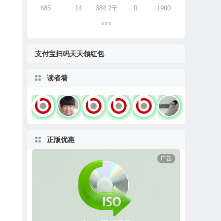
685
14
384.2千
0
1900
支付宝扫码天天领红包
读者墙
正版优惠