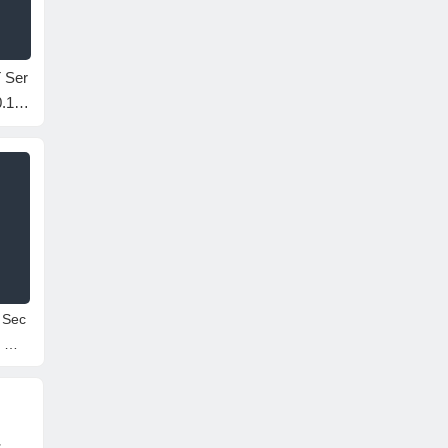
Ser
防病毒软件 ESET Ser
杀毒软件 ESET NOD
杀毒软件 
0.120
ver Security v12.1.120
32 Antivirus v19.1.14.
et Secu
版/非
12.0 服务器特别版(带
0 家庭特别版
家庭特
Win
防火墙支持Win10及以
上)
Sec
0 免