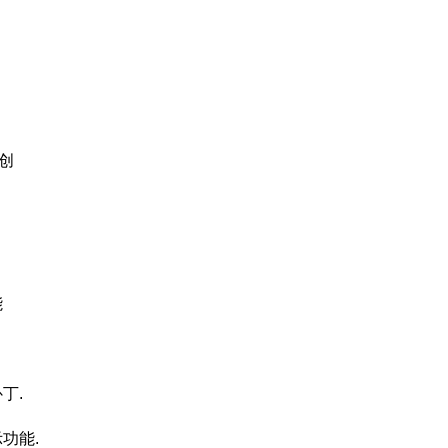
原创
能
丁.
功能.