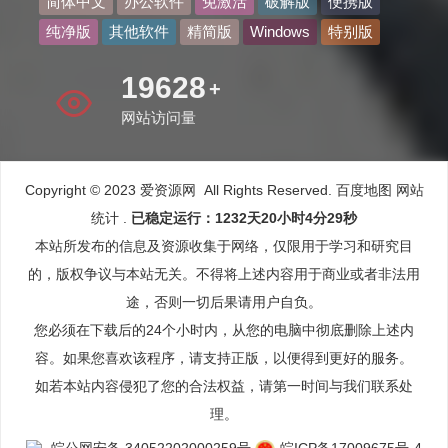
简体中文
办公软件
免激活
破解版
便携版
纯净版
其他软件
精简版
Windows
特别版
25461
+
网站访问量
Copyright © 2023 爱资源网 All Rights Reserved.
百度地图
网站
统计
.
已稳定运行：1232天20小时4分29秒
本站所发布的信息及资源收集于网络，仅限用于学习和研究目
的，版权争议与本站无关。不得将上述内容用于商业或者非法用
途，否则一切后果请用户自负。
您必须在下载后的24个小时内，从您的电脑中彻底删除上述内
容。如果您喜欢该程序，请支持正版，以便得到更好的服务。
如若本站内容侵犯了您的合法权益，请第一时间与我们联系处
理。
皖公网安备 34052202000259号
皖ICP备17009675号-4