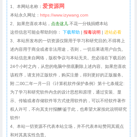
爱资源网
1、本网站名称：
本站永久网址：
https://www.izywang.com
2、如果您喜欢本站，
点击这儿
不花一分钱捐赠本站
这些信息可能会帮助到你：
下载帮助
|
报毒说明
|
进站必看
3、本站所发布的一切资源仅限用于学习和研究目的;不得将上
述内容用于商业或者非法用途，否则，一切后果请用户自负。
本站信息来自网络，版权争议与本站无关。您必须在下载后的
24个小时之内，从您的电脑中彻底删除上述内容。如果您喜欢
该程序，请支持正版软件，购买注册，得到更好的正版服务。
附:二00二年一月一日《计算机软件保护条例》第十七条规定:
为了学习和研究软件内含的设计思想和原理，通过安装、显
示、传输或者存储软件等方式使用软件的，可以不经软件著作
权人许可，不向其支付报酬!鉴于此，也希望大家按此说明研究
软件!
4、本站一切资源不代表本站立场，并不代表本站赞同其观点
和对其真实性负责。