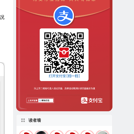
况
读者墙