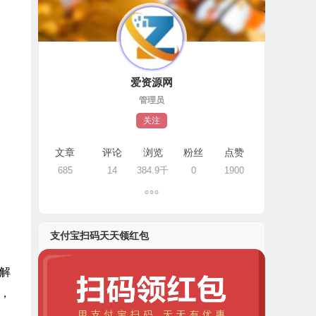
爱资源网
管理员
关注
文章
评论
浏览
粉丝
点赞
685
14
384.9千
0
1900
支付宝扫码天天领红包
键解
，