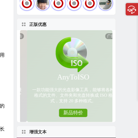
正版优惠
占用
的
长
增强文本