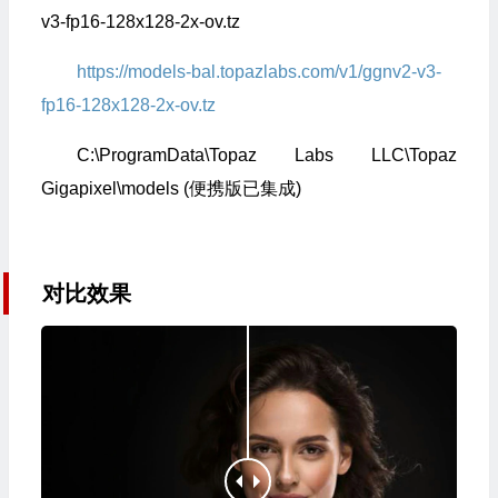
v3-fp16-128x128-2x-ov.tz
https://models-bal.topazlabs.com/v1/ggnv2-v3-
fp16-128x128-2x-ov.tz
C:\ProgramData\Topaz Labs LLC\Topaz
Gigapixel\models (便携版已集成)
对比效果