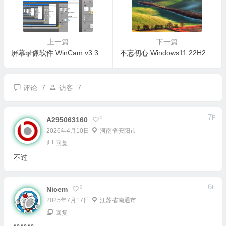
上一篇
下一篇
屏幕录像软件 WinCam v3.3 x64 中文绿色单文件（去升级版）
不忘初心 Windows11 22H2 22621.1680 X64 无更新精简游戏版
7
7
评论
访客
7
F
0
A295063160
2026年4月10日
河南省安阳市
回复
不过
6
F
0
Nicem
2025年7月17日
江苏省南通市
回复