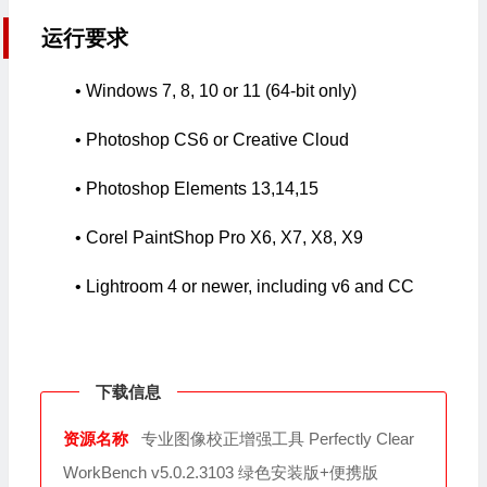
运行要求
• Windows 7, 8, 10 or 11 (64-bit only)
• Photoshop CS6 or Creative Cloud
• Photoshop Elements 13,14,15
• Corel PaintShop Pro X6, X7, X8, X9
• Lightroom 4 or newer, including v6 and CC
下载信息
资源名称
专业图像校正增强工具 Perfectly Clear
WorkBench v5.0.2.3103 绿色安装版+便携版