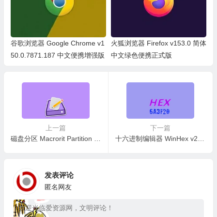
谷歌浏览器 Google Chrome v1
火狐浏览器 Firefox v153.0 简体
50.0.7871.187 中文便携增强版
中文绿色便携正式版
上一篇
下一篇
磁盘分区 Macrorit Partition Expert v8.9.0 汉化绿色便携无限版
十六进制编辑器 WinHex v21.7 中文绿色单文件版
发表评论
匿名网友