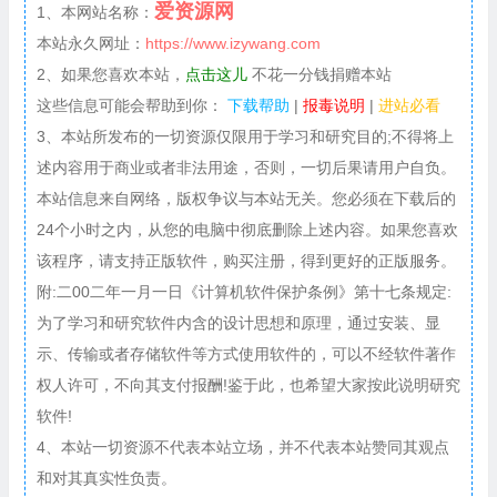
爱资源网
1、本网站名称：
本站永久网址：
https://www.izywang.com
2、如果您喜欢本站，
点击这儿
不花一分钱捐赠本站
这些信息可能会帮助到你：
下载帮助
|
报毒说明
|
进站必看
3、本站所发布的一切资源仅限用于学习和研究目的;不得将上
述内容用于商业或者非法用途，否则，一切后果请用户自负。
本站信息来自网络，版权争议与本站无关。您必须在下载后的
24个小时之内，从您的电脑中彻底删除上述内容。如果您喜欢
该程序，请支持正版软件，购买注册，得到更好的正版服务。
附:二00二年一月一日《计算机软件保护条例》第十七条规定:
为了学习和研究软件内含的设计思想和原理，通过安装、显
示、传输或者存储软件等方式使用软件的，可以不经软件著作
权人许可，不向其支付报酬!鉴于此，也希望大家按此说明研究
软件!
4、本站一切资源不代表本站立场，并不代表本站赞同其观点
和对其真实性负责。