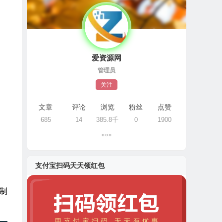
爱资源网
管理员
关注
文章
评论
浏览
粉丝
点赞
685
14
385.8千
0
1900
支付宝扫码天天领红包
强制