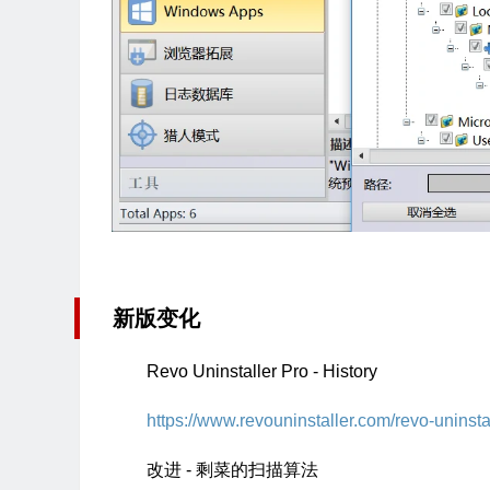
新版变化
Revo Uninstaller Pro - History
https://www.revouninstaller.com/revo-uninstal
改进 - 剩菜的扫描算法