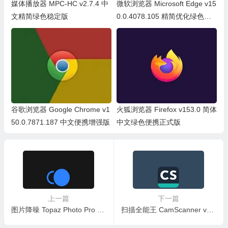
媒体播放器 MPC-HC v2.7.4 中
微软浏览器 Microsoft Edge v15
文精简绿色稳定版
0.0.4078.105 精简优化绿色便
携版
谷歌浏览器 Google Chrome v1
火狐浏览器 Firefox v153.0 简体
50.0.7871.187 中文便携增强版
中文绿色便携正式版
上一篇
下一篇
图片降噪 Topaz Photo Pro v1.5.0 x64 正式版汉化绿色便携版
扫描全能王 CamScanner v7.16.0.2604150000 高级特权版 OCR 解锁会员无水印