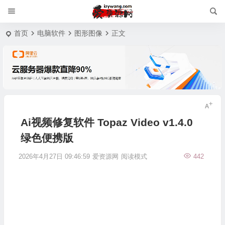
首页
电脑软件
图形图像
正文
Ai视频修复软件 Topaz Video v1.4.0
绿色便携版
2026年4月27日 09:46:59
爱资源网
阅读模式
442