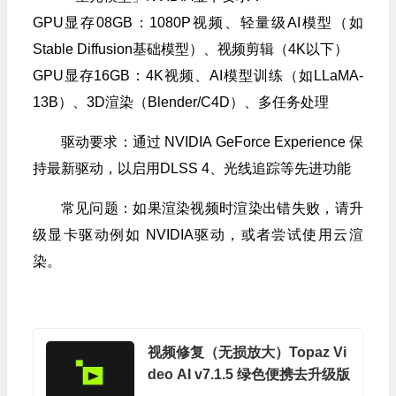
GPU显存08GB：1080P视频、轻量级AI模型（如
Stable Diffusion基础模型）、视频剪辑（4K以下）
GPU显存16GB：4K视频、AI模型训练（如LLaMA-
13B）、3D渲染（Blender/C4D）、多任务处理
驱动要求​​：通过 NVIDIA GeForce Experience 保
持最新驱动，以启用DLSS 4、光线追踪等先进功能
常见问题：如果渲染视频时渲染出错失败，请升
级显卡驱动例如 NVIDIA驱动，或者尝试使用云渲
染。
视频修复（无损放大）Topaz Vi
deo AI v7.1.5 绿色便携去升级版