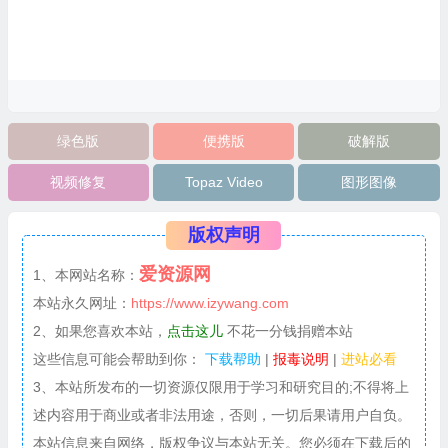
绿色版
便携版
破解版
视频修复
Topaz Video
图形图像
版权声明
爱资源网
1、本网站名称：
本站永久网址：
https://www.izywang.com
2、如果您喜欢本站，
点击这儿
不花一分钱捐赠本站
这些信息可能会帮助到你：
下载帮助
|
报毒说明
|
进站必看
3、本站所发布的一切资源仅限用于学习和研究目的;不得将上
述内容用于商业或者非法用途，否则，一切后果请用户自负。
本站信息来自网络，版权争议与本站无关。您必须在下载后的