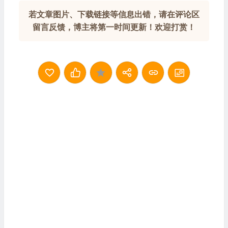
若文章图片、下载链接等信息出错，请在评论区
留言反馈，博主将第一时间更新！欢迎打赏！