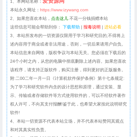
爱资源网
1、本网站名称：
本站永久网址：
https://www.izywang.com
2、如果您喜欢本站，
点击这儿
不花一分钱捐赠本站
这些信息可能会帮助到你：
下载帮助
|
报毒说明
|
进站必看
3、本站所发布的一切资源仅限用于学习和研究目的;不得将上
述内容用于商业或者非法用途，否则，一切后果请用户自负。
本站信息来自网络，版权争议与本站无关。您必须在下载后的
24个小时之内，从您的电脑中彻底删除上述内容。如果您喜欢
该程序，请支持正版软件，购买注册，得到更好的正版服务。
附:二00二年一月一日《计算机软件保护条例》第十七条规定:
为了学习和研究软件内含的设计思想和原理，通过安装、显
示、传输或者存储软件等方式使用软件的，可以不经软件著作
权人许可，不向其支付报酬!鉴于此，也希望大家按此说明研究
软件!
4、本站一切资源不代表本站立场，并不代表本站赞同其观点
和对其真实性负责。