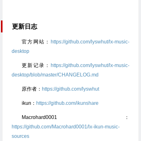
更新日志
官方网站：
https://github.com/lyswhut/lx-music-
desktop
更新记录：
https://github.com/lyswhut/lx-music-
desktop/blob/master/CHANGELOG.md
原作者：
https://github.com/lyswhut
ikun：
https://github.com/ikunshare
Macrohard0001：
https://github.com/Macrohard0001/lx-ikun-music-
sources