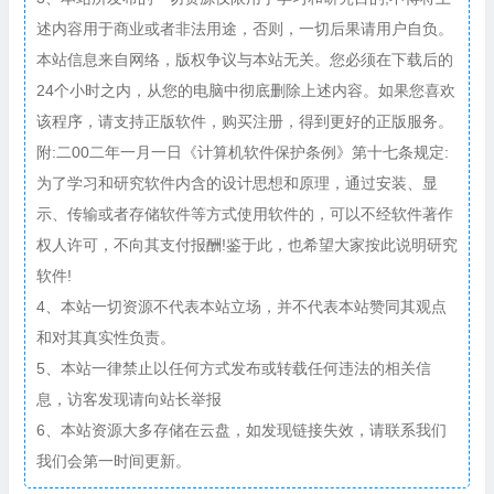
述内容用于商业或者非法用途，否则，一切后果请用户自负。
本站信息来自网络，版权争议与本站无关。您必须在下载后的
24个小时之内，从您的电脑中彻底删除上述内容。如果您喜欢
该程序，请支持正版软件，购买注册，得到更好的正版服务。
附:二00二年一月一日《计算机软件保护条例》第十七条规定:
为了学习和研究软件内含的设计思想和原理，通过安装、显
示、传输或者存储软件等方式使用软件的，可以不经软件著作
权人许可，不向其支付报酬!鉴于此，也希望大家按此说明研究
软件!
4、本站一切资源不代表本站立场，并不代表本站赞同其观点
和对其真实性负责。
5、本站一律禁止以任何方式发布或转载任何违法的相关信
息，访客发现请向站长举报
6、本站资源大多存储在云盘，如发现链接失效，请联系我们
我们会第一时间更新。