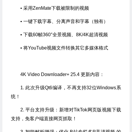
• 采用ZenMate下载被限制的视频
• 一键下载字幕、分离声音和字幕（独有）
• 下载60帧360°全景视频、8K/4K超清视频
• 将YouTube视频文件转换其它多媒体格式
4K Video Downloader+ 25.4 更新内容：
1. 此次升级Qt6编译，不再支持32位Windows系
统！
2. 平台支持升级：新增对TikTok网页版视频下载
支持，免客户端直接网页抓取！
3. 智能解析增强：优化 B站专栏多P高清视频 的