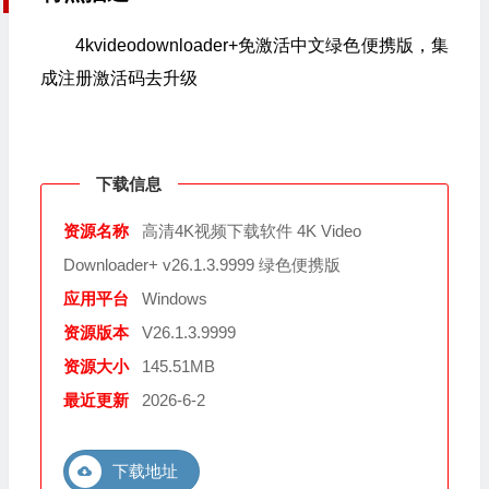
4kvideodownloader+免激活中文绿色便携版，集
成注册激活码去升级
下载信息
资源名称
高清4K视频下载软件 4K Video
Downloader+ v26.1.3.9999 绿色便携版
应用平台
Windows
资源版本
V26.1.3.9999
资源大小
145.51MB
最近更新
2026-6-2
下载地址