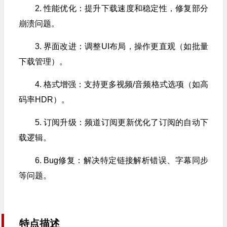
2. 性能优化：提升下载速度和稳定性，修复部分
崩溃问题。
3. 界面改进：调整UI布局，操作更直观（如批量
下载管理）。
4. 格式增强：支持更多视频/音频格式选项（如高
码率HDR）。
5. 订阅升级：频道订阅更新优化了订阅的自动下
载逻辑。
6. Bug修复：解决特定链接解析错误、字幕同步
等问题。
特点描述