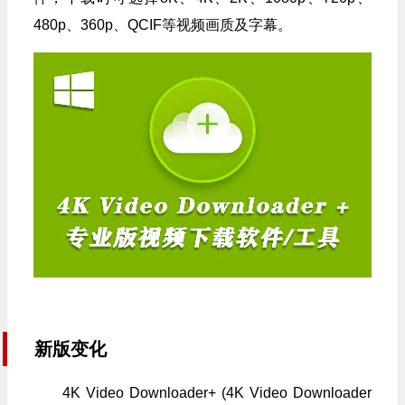
480p、360p、QCIF等视频画质及字幕。
新版变化
4K Video Downloader+ (4K Video Downloader