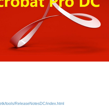
etk/tools/ReleaseNotesDC/index.html