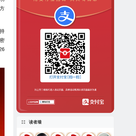
决方
支持
密
26
读者墙