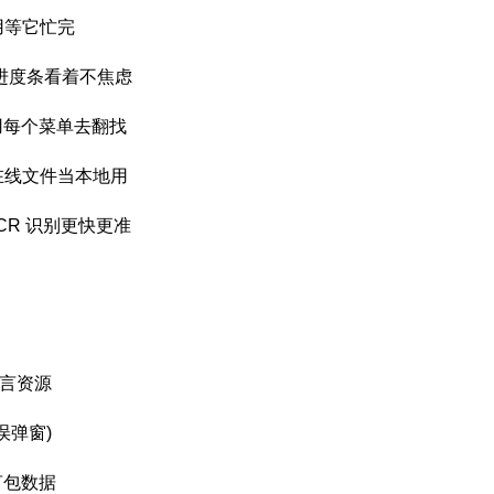
不用等它忙完
了进度条看着不焦虑
用每个菜单去翻找
，在线文件当本地用
CR 识别更快更准
语言资源
误弹窗)
言包数据