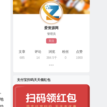
爱资源网
管理员
关注
文章
评论
浏览
粉丝
点赞
685
14
384.5千
0
1900
支付宝扫码天天领红包
此。
地
辑功