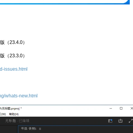
月版（23.4.0）
月版（23.3.0）
ed-issues.html
ing/whats-new.html