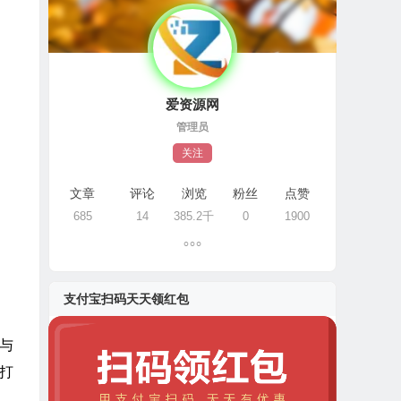
爱资源网
管理员
关注
文章
评论
浏览
粉丝
点赞
685
14
385.2千
0
1900
支付宝扫码天天领红包
够与
材打