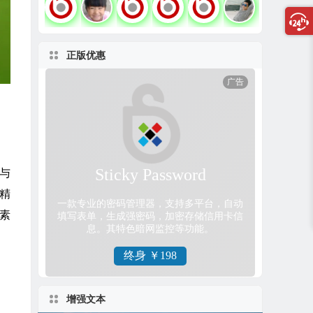
正版优惠
、与
成精
捉素
增强文本