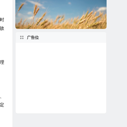
开时
的故
广告位
理
s、
自定