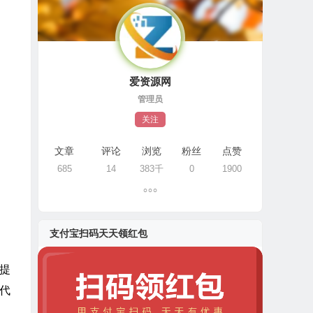
爱资源网
管理员
关注
文章
评论
浏览
粉丝
点赞
685
14
383千
0
1900
支付宝扫码天天领红包
了提
，代