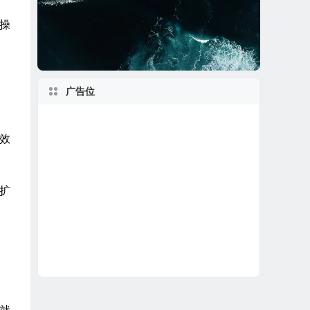
的操
广告位
效
扩