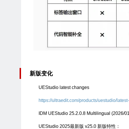
新版变化
UEStudio latest changes
https://ultraedit.com/products/uestudio/lates
IDM UEStudio 25.2.0.8 Multilingual (2026/01
UEStudio 2025最新版 v25.0 新版特性：